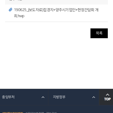
190625_(보도자료)접경지+양주시기업인+현장간담회 개
최.hwp
목록
중앙부처
지방정부